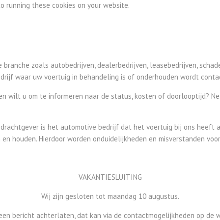
to running these cookies on your website.
e branche zoals autobedrijven, dealerbedrijven, leasebedrijven, schad
drijf waar uw voertuig in behandeling is of onderhouden wordt cont
en wilt u om te informeren naar de status, kosten of doorlooptijd? 
rachtgever is het automotive bedrijf dat het voertuig bij ons heeft
en en houden. Hierdoor worden onduidelijkheden en misverstanden voo
VAKANTIESLUITING
Wij zijn gesloten tot maandag 10 augustus.
 een bericht achterlaten, dat kan via de contactmogelijkheden op de w