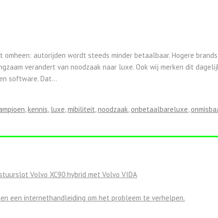
 omheen: autorijden wordt steeds minder betaalbaar. Hogere brandsto
gzaam verandert van noodzaak naar luxe. Ook wij merken dit dagelijks 
 en software. Dat…
ampioen
,
kennis
,
luxe
,
mibiliteit
,
noodzaak
,
onbetaalbareluxe
,
onmisba
tuurslot Volvo XC90 hybrid met Volvo VIDA
 en een internethandleiding om het probleem te verhelpen.