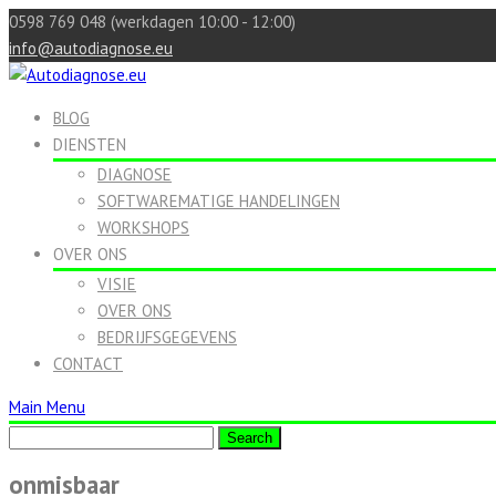
0598 769 048 (werkdagen 10:00 - 12:00)
info@autodiagnose.eu
BLOG
DIENSTEN
DIAGNOSE
SOFTWAREMATIGE HANDELINGEN
WORKSHOPS
OVER ONS
VISIE
OVER ONS
BEDRIJFSGEGEVENS
CONTACT
Main Menu
onmisbaar