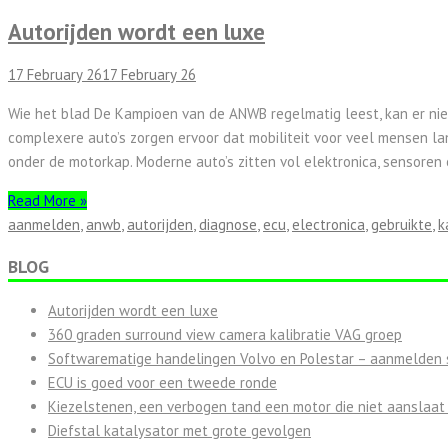
Autorijden wordt een luxe
17 February 26
17 February 26
Wie het blad De Kampioen van de ANWB regelmatig leest, kan er niet
complexere auto’s zorgen ervoor dat mobiliteit voor veel mensen lan
onder de motorkap. Moderne auto’s zitten vol elektronica, sensoren
Read More »
aanmelden
,
anwb
,
autorijden
,
diagnose
,
ecu
,
electronica
,
gebruikte
,
k
BLOG
Autorijden wordt een luxe
360 graden surround view camera kalibratie VAG groep
Softwarematige handelingen Volvo en Polestar – aanmelden s
ECU is goed voor een tweede ronde
Kiezelstenen, een verbogen tand een motor die niet aanslaat
Diefstal katalysator met grote gevolgen